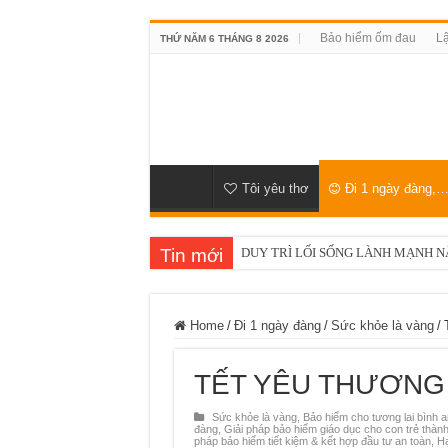
Bảo hiểm ốm đau
Lậ
THỨ NĂM 6 THÁNG 8 2026
Tôi yêu thơ
Đi 1 ngày đàng,
Tin mới
DUY TRÌ LỐI SỐNG LÀNH MẠNH N
Home
/
Đi 1 ngày đàng
/
Sức khỏe là vàng
/
TẾT YÊU THƯƠNG 
Sức khỏe là vàng
,
Bảo hiểm cho tương lai bình a
đàng
,
Giải pháp bảo hiểm giáo dục cho con trẻ thành 
pháp bảo hiểm tiết kiệm & kết hợp đầu tư an toàn
,
Hạ