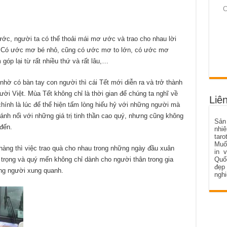
C
c, người ta có thể thoải mái mơ ước và trao cho nhau lời
 Có ước mơ bé nhỏ, cũng có ước mơ to lớn, có ước mơ
óp lại từ rất nhiều thứ và rất lâu,…
hờ có bàn tay con người thì cái Tết mới diễn ra và trở thành
ười Việt. Mùa Tết không chỉ là thời gian để chúng ta nghĩ về
Liên
hính là lúc để thể hiện tấm lòng hiếu hỷ với những người mà
 sánh nổi với những giá trị tinh thần cao quý, nhưng cũng không
Sản
đến.
nhiê
taro
Muố
ọ hàng thì việc trao quà cho nhau trong những ngày đầu xuân
in 
 trọng và quý mến không chỉ dành cho người thân trong gia
Quố
đẹp
ững người xung quanh.
ngh