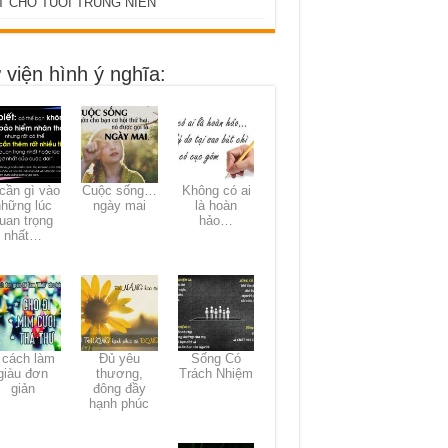
T CHO TUỔI TRUNG NIÊN
 viện hình ý nghĩa:
ần gì vào
Cuộc sống…
Không có ai
những lúc
ngày mai
là hoàn
uan trọng
hảo…
nhất…
 cách làm
Đủ yêu
Sống Có
giàu đơn
thương,
Trách Nhiệm
giản
đông đầy
hạnh phúc