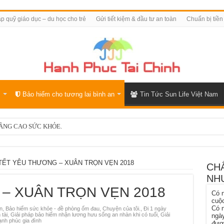
p quỹ giáo dục – du học cho trẻ
Gửi tiết kiệm & đầu tư an toàn
Chuẩn bị tiền
…
Bảo hiểm cho tương lai bình an
Tin Tức Sun Life Việt Nam
ÂNG CAO SỨC KHỎE.
TẾT YÊU THƯƠNG – XUÂN TRỌN VẸN 2018
CHẲ
NH
– XUÂN TRỌN VẸN 2018
Có n
cuộc
Có n
n
,
Bảo hiểm sức khỏe - đề phòng ốm đau
,
Chuyện của tôi.
,
Đi 1 ngày
tài
,
Giải pháp bảo hiểm nhận lương hưu sống an nhàn khi có tuổi
,
Giải
ngày
nh phúc gia đình
được