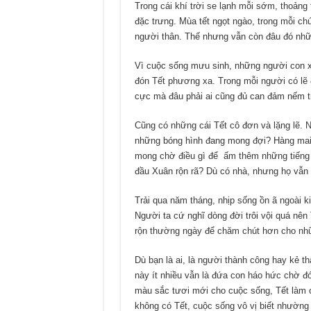
Trong cái khí trời se lạnh mỗi sớm, thoảng t
đặc trưng. Mùa tết ngọt ngào, trong mỗi chú
người thân. Thế nhưng vẫn còn đâu đó nhữ
Vì cuộc sống mưu sinh, những người con xa
đón Tết phương xa. Trong mỗi người có lẽ 
cực mà đâu phải ai cũng đủ can đảm nếm trả
Cũng có những cái Tết cô đơn và lặng lẽ.
những bóng hình đang mong đợi? Hàng mai
mong chờ điều gì để ấm thêm những tiếng 
đầu Xuân rộn rã? Dù có nhà, nhưng họ vẫn 
Trải qua năm tháng, nhịp sống ồn ã ngoài k
Người ta cứ nghĩ dòng đời trôi vội quá nên
rộn thường ngày để chăm chút hơn cho nh
Dù bạn là ai, là người thành công hay kẻ th
này ít nhiều vẫn là đứa con háo hức chờ đ
màu sắc tươi mới cho cuộc sống, Tết làm 
không có Tết, cuộc sống vô vị biết nhường