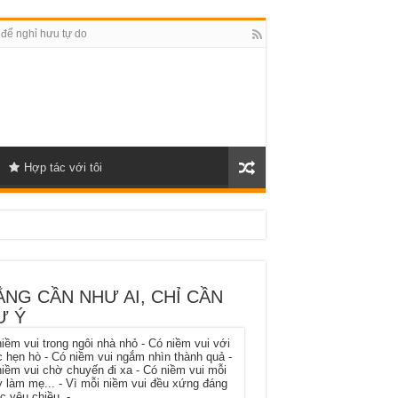
 để nghỉ hưu tự do
Hợp tác với tôi
NG CẦN NHƯ AI, CHỈ CẦN
Ư Ý
iềm vui trong ngôi nhà nhỏ - Có niềm vui với
 hẹn hò - Có niềm vui ngắm nhìn thành quả -
iềm vui chờ chuyến đi xa - Có niềm vui mỗi
 làm mẹ... - Vì mỗi niềm vui đều xứng đáng
 yêu chiều. -