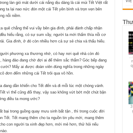
VIẾ
rong làn gió mát dưới cái nắng dịu dàng là cái mùi Tết Việt rất
ng ta lại nao nức đón một cái Tết yên bình và trọn vẹn bên
ng nỗi niềm.
Thư
 quê chẳng thể vui vầy bên gia đình, phải đành chấp nhận
đều hiểu rằng, có sự sum vầy, người ta mới thấm thía nỗi cơ
i. Gia đình, ở đó còn nhiều hơn cả sự sẻ chia và thấu hiểu.
 Người phương xa thương nhớ, có hay nơi quê nhà còn đó
…c
, hàng đào đang chờ đợi ai để thêm sắc thắm? Góc bếp đang
q
cười? Mấy ai được đoàn viên đúng nghĩa trong những ngày
cô đơn đếm những cái Tết trôi qua vô hồn.
ia đang dần khiến cho Tết đến và đi mỗi lúc một chóng vánh.
 Tết vì thế cũng đổi thay, vậy sao không vứt bớt một chút bận
ững điều ta mong ước?
3
ất bại trong guồng quay mưu sinh bất tận , thì trong cuộc đời
ón Tết. Tết mang thêm cho ta nguồn tin yêu mới, mang thêm
cho con người ta xinh đẹp hơn, mới mẻ hơn, thử hỏi nếu
 nào.