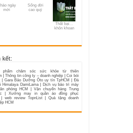
hào ngày
Sống đời
mới
cao quý
Thất bại…
khôn khoan
 kết:
 phẩm chăm sóc sức khỏe từ thiên
n
|
Thông tin công ty – doanh nghiệp
|
Coi bói
t
|
Gara Bảo Dưỡng Ôto uy tín TpHCM
|
Đá
i Himalaya DamiLama
|
Dịch vụ bảo trì máy
văn phòng HCM
|
Vận chuyển hàng Trung
c
|
Xưởng may in quần áo đồng phục
|
web review TopnList
|
Quà tặng doanh
iệp HCM