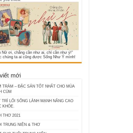
 Nữ ơi, chẳng cần như ai, chỉ cần như ý!”
c chúng ta ai cũng được Sống Như Ý mình!
viết mới
 TRÀM – ĐẶC SẢN TỐT NHẤT CHO MÙA
H CÚM
 TRÌ LỐI SỐNG LÀNH MẠNH NÂNG CAO
 KHỎE.
H THƠ 2021
I TRUNG NIÊN & THƠ