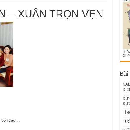
N – XUÂN TRỌN VẸN
“Phụ
Chú
Bài 
NẤM
DỊC
DUY
SỨC
TÌN
 tuôn trào …
TUỔ