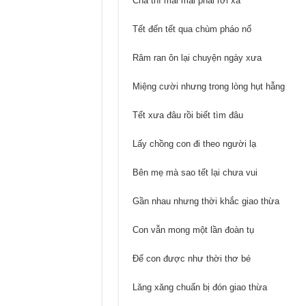
Cha thì mãi mãi phải rời xa
Tết đến tết qua chùm pháo nổ
Râm ran ôn lại chuyện ngày xưa
Miệng cười nhưng trong lòng hụt hẫng
Tết xưa đâu rồi biết tìm đâu
Lấy chồng con đi theo người lạ
Bên mẹ mà sao tết lại chưa vui
Gần nhau nhưng thời khắc giao thừa
Con vẫn mong một lần đoàn tụ
Để con được như thời thơ bé
Lăng xăng chuẩn bị đón giao thừa