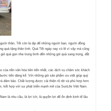
người thân, Tết còn là dịp để những người bạn, người đồng
ng quà tặng thân tình. Quà Tết ngày nay có lẽ vì vậy mà cũng
giỏ quà gọn nhẹ trung bình đến những gói quà sang trọng, đắt
o của nền văn hóa tiên tiến nhất, các dịch vụ chăm sóc khách
bước tiến đáng kể. Với những gói sản phẩm ưu việt giúp quý
và đảm bảo. Chất lượng được cải thiện rõ rệt và phù hợp hơn
ệm, kết hợp với sự phát triển mạnh mẽ của SunLife Việt Nam.
 là nhu cầu, là lợi ích, là quyền lợi để ổn định kinh tế lâu