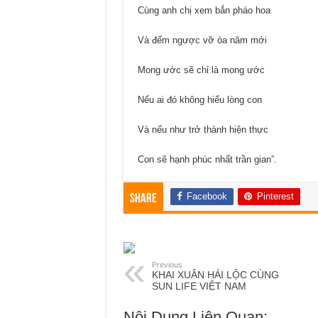
Cùng anh chị xem bắn pháo hoa
Và đếm ngược vỡ òa năm mới
Mong ước sẽ chỉ là mong ước
Nếu ai đó không hiểu lòng con
Và nếu như trở thành hiện thực
Con sẽ hạnh phúc nhất trần gian”.
Facebook
Pinterest
Share
Previous
KHAI XUÂN HÁI LỘC CÙNG
SUN LIFE VIỆT NAM
Nội Dung Liên Quan: