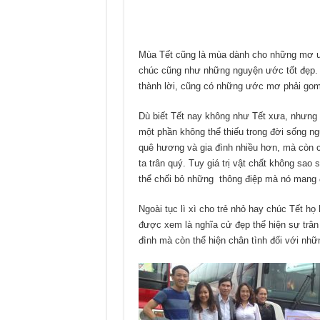
Mùa Tết cũng là mùa dành cho những mơ ướ
chúc cũng như những nguyện ước tốt đẹp.
thành lời, cũng có những ước mơ phải gom g
Dù biết Tết nay không như Tết xưa, nhưng n
một phần không thể thiếu trong đời sống ng
quê hương và gia đình nhiều hơn, mà còn c
ta trân quý. Tuy giá trị vật chất không sao
thể chối bỏ những thông điệp mà nó mang 
Ngoài tục lì xì cho trẻ nhỏ hay chúc Tết h
được xem là nghĩa cử đẹp thể hiện sự trân
đình mà còn thể hiện chân tình đối với nh